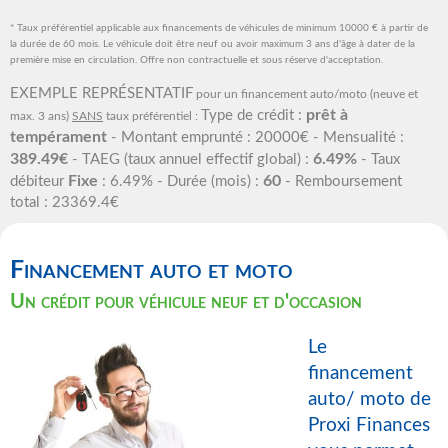
* Taux préférentiel applicable aux financements de véhicules de minimum 10000 € à partir de
la durée de 60 mois. Le véhicule doit être neuf ou avoir maximum 3 ans d'âge à dater de la
première mise en circulation. Offre non contractuelle et sous réserve d'acceptation.
EXEMPLE REPRÉSENTATIF
pour un financement auto/moto (neuve et
prêt à
Type de crédit :
max. 3 ans)
SANS
taux préférentiel :
tempérament
- Montant emprunté : 20000€ - Mensualité :
389.49€
6.49%
- TAEG (taux annuel effectif global) :
- Taux
Fixe
60
débiteur
: 6.49% - Durée (mois) :
- Remboursement
total : 23369.4€
Financement auto et moto
Un crédit pour véhicule neuf et d'occasion
Le
financement
auto/ moto de
Proxi Finances