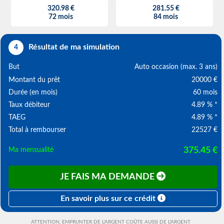
320.98 €
281.55 €
72 mois
84 mois
Résultat de ma simulation
4
But
Auto occasion (max. 3 ans)
Montant du prêt
20000 €
Durée (en mois)
60 mois
Taux débiteur
4.89 % *
TAEG
4.89 % *
Total à rembourser
22527 €
375.45 €
Ma mensualité
JE FAIS MA DEMANDE
En savoir plus sur ce crédit
ATTENTION, EMPRUNTER DE L'ARGENT COÛTE AUSSI DE L'ARGENT