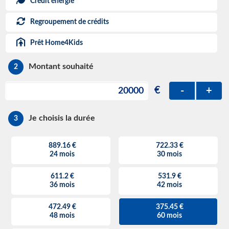
Crédit énergie
Regroupement de crédits
Prêt Home4Kids
Montant souhaité
2
€
-
+
Je choisis la durée
3
889.16 €
722.33 €
24 mois
30 mois
611.2 €
531.9 €
36 mois
42 mois
472.49 €
375.45 €
48 mois
60 mois